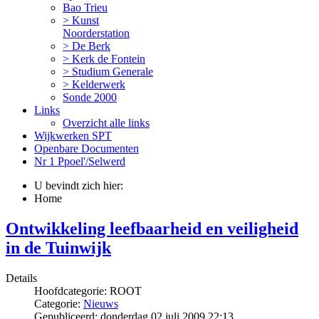
Bao Trieu
> Kunst
Noorderstation
> De Berk
> Kerk de Fontein
> Studium Generale
> Kelderwerk
Sonde 2000
Links
Overzicht alle links
Wijkwerken SPT
Openbare Documenten
Nr 1 Ppoel'/Selwerd
U bevindt zich hier:
Home
Ontwikkeling leefbaarheid en veiligheid
in de Tuinwijk
Details
Hoofdcategorie:
ROOT
Categorie:
Nieuws
Gepubliceerd: donderdag 02 juli 2009 22:13