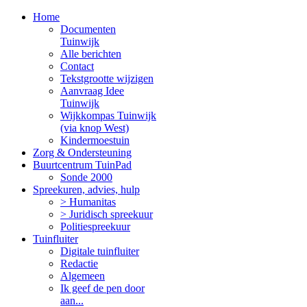
Home
Documenten
Tuinwijk
Alle berichten
Contact
Tekstgrootte wijzigen
Aanvraag Idee
Tuinwijk
Wijkkompas Tuinwijk
(via knop West)
Kindermoestuin
Zorg & Ondersteuning
Buurtcentrum TuinPad
Sonde 2000
Spreekuren, advies, hulp
> Humanitas
> Juridisch spreekuur
Politiespreekuur
Tuinfluiter
Digitale tuinfluiter
Redactie
Algemeen
Ik geef de pen door
aan...