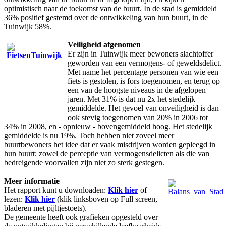
optimistisch naar de toekomst van de buurt. In de stad is gemiddeld
36% positief gestemd over de ontwikkeling van hun buurt, in de
Tuinwijk 58%.
Veiligheid afgenomen
Er zijn in Tuinwijk meer bewoners slachtoffer
geworden van een vermogens- of geweldsdelict.
Met name het percentage personen van wie een
fiets is gestolen, is fors toegenomen, en terug op
een van de hoogste niveaus in de afgelopen
jaren. Met 31% is dat nu 2x het stedelijk
gemiddelde. Het gevoel van onveiligheid is dan
ook stevig toegenomen van 20% in 2006 tot
34% in 2008, en - opnieuw - bovengemiddeld hoog. Het stedelijk
gemiddelde is nu 19%. Toch hebben niet zoveel meer
buurtbewoners het idee dat er vaak misdrijven worden gepleegd in
hun buurt; zowel de perceptie van vermogensdelicten als die van
bedreigende voorvallen zijn niet zo sterk gestegen.
Meer informatie
Het rapport kunt u downloaden:
Klik hier
of
lezen:
Klik hier
(klik linksboven op Full screen,
bladeren met pijltjestoets).
De gemeente heeft ook grafieken opgesteld over