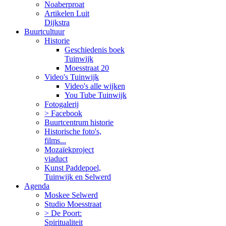
Noaberproat
Artikelen Luit
Dijkstra
Buurtcultuur
Historie
Geschiedenis boek
Tuinwijk
Moesstraat 20
Video's Tuinwijk
Video's alle wijken
You Tube Tuinwijk
Fotogalerij
> Facebook
Buurtcentrum historie
Historische foto's,
films...
Mozaïekproject
viaduct
Kunst Paddepoel,
Tuinwijk en Selwerd
Agenda
Moskee Selwerd
Studio Moesstraat
> De Poort:
Spiritualiteit