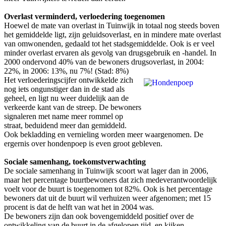
Overlast verminderd, verloedering toegenomen
Hoewel de mate van overlast in Tuinwijk in totaal nog steeds boven
het gemiddelde ligt, zijn geluidsoverlast, en in mindere mate overlast
van omwonenden, gedaald tot het stadsgemiddelde. Ook is er veel
minder overlast ervaren als gevolg van drugsgebruik en -handel. In
2000 ondervond 40% van de bewoners drugsoverlast, in 2004:
22%, in 2006: 13%, nu 7%! (Stad: 8%)
Het verloederingscijfer ontwikkelde zich
nog iets ongunstiger dan in de stad als
geheel, en ligt nu weer duidelijk aan de
verkeerde kant van de streep. De bewoners
signaleren met name meer rommel op
straat, beduidend meer dan gemiddeld.
Ook bekladding en vernieling worden meer waargenomen. De
ergernis over hondenpoep is even groot gebleven.
Sociale samenhang, toekomstverwachting
De sociale samenhang in Tuinwijk scoort wat lager dan in 2006,
maar het percentage buurtbewoners dat zich medeverantwoordelijk
voelt voor de buurt is toegenomen tot 82%. Ook is het percentage
bewoners dat uit de buurt wil verhuizen weer afgenomen; met 15
procent is dat de helft van wat het in 2004 was.
De bewoners zijn dan ook bovengemiddeld positief over de
ontwikkeling van de buurt in de afgelopen tijd, en kijken