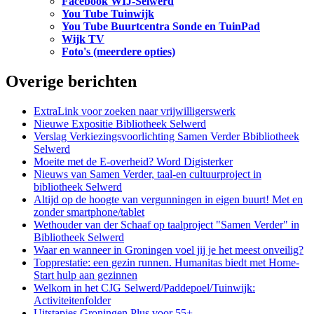
Facebook WIJ-Selwerd
You Tube Tuinwijk
You Tube Buurtcentra Sonde en TuinPad
Wijk TV
Foto's (meerdere opties)
Overige berichten
ExtraLink voor zoeken naar vrijwilligerswerk
Nieuwe Expositie Bibliotheek Selwerd
Verslag Verkiezingsvoorlichting Samen Verder Bbibliotheek
Selwerd
Moeite met de E-overheid? Word Digisterker
Nieuws van Samen Verder, taal-en cultuurproject in
bibliotheek Selwerd
Altijd op de hoogte van vergunningen in eigen buurt! Met en
zonder smartphone/tablet
Wethouder van der Schaaf op taalproject "Samen Verder" in
Bibliotheek Selwerd
Waar en wanneer in Groningen voel jij je het meest onveilig?
Topprestatie: een gezin runnen. Humanitas biedt met Home-
Start hulp aan gezinnen
Welkom in het CJG Selwerd/Paddepoel/Tuinwijk:
Activiteitenfolder
Uitstapjes Groningen Plus voor 55+