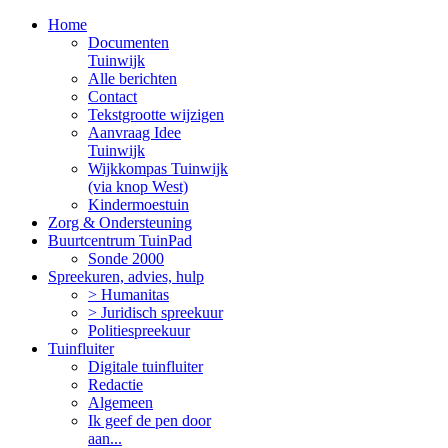
Home
Documenten
Tuinwijk
Alle berichten
Contact
Tekstgrootte wijzigen
Aanvraag Idee
Tuinwijk
Wijkkompas Tuinwijk
(via knop West)
Kindermoestuin
Zorg & Ondersteuning
Buurtcentrum TuinPad
Sonde 2000
Spreekuren, advies, hulp
> Humanitas
> Juridisch spreekuur
Politiespreekuur
Tuinfluiter
Digitale tuinfluiter
Redactie
Algemeen
Ik geef de pen door
aan...