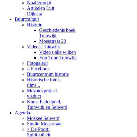
Noaberproat
Artikelen Luit
Dijkstra
Buurtcultuur
Historie
Geschiedenis boek
Tuinwijk
Moesstraat 20
Video's Tuinwijk
Video's alle wijken
You Tube Tuinwijk
Fotogalerij
> Facebook
Buurtcentrum historie
Historische foto's,
films...
Mozaïekproject
viaduct
Kunst Paddepoel,
Tuinwijk en Selwerd
Agenda
Moskee Selwerd
Studio Moesstraat
> De Poort:
Spiritualiteit