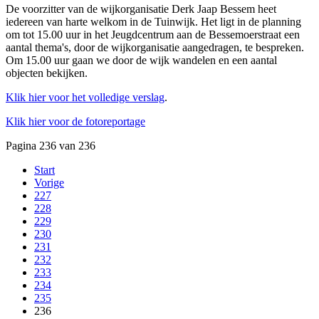
De voorzitter van de wijkorganisatie Derk Jaap Bessem heet
iedereen van harte welkom in de Tuinwijk. Het ligt in de planning
om tot 15.00 uur in het Jeugdcentrum aan de Bessemoerstraat een
aantal thema's, door de wijkorganisatie aangedragen, te bespreken.
Om 15.00 uur gaan we door de wijk wandelen en een aantal
objecten bekijken.
Klik hier voor het volledige verslag
.
Klik hier voor de fotoreportage
Pagina 236 van 236
Start
Vorige
227
228
229
230
231
232
233
234
235
236