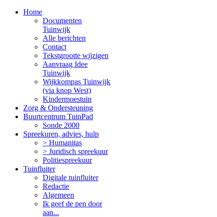
Home
Documenten
Tuinwijk
Alle berichten
Contact
Tekstgrootte wijzigen
Aanvraag Idee
Tuinwijk
Wijkkompas Tuinwijk
(via knop West)
Kindermoestuin
Zorg & Ondersteuning
Buurtcentrum TuinPad
Sonde 2000
Spreekuren, advies, hulp
> Humanitas
> Juridisch spreekuur
Politiespreekuur
Tuinfluiter
Digitale tuinfluiter
Redactie
Algemeen
Ik geef de pen door
aan...