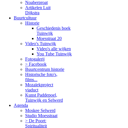
Noaberproat
Artikelen Luit
Dijkstra
Buurtcultuur
Historie
Geschiedenis boek
Tuinwijk
Moesstraat 20
Video's Tuinwijk
Video's alle wijken
You Tube Tuinwijk
Fotogalerij
> Facebook
Buurtcentrum historie
Historische foto's,
films...
Mozaïekproject
viaduct
Kunst Paddepoel,
Tuinwijk en Selwerd
Agenda
Moskee Selwerd
Studio Moesstraat
> De Poort:
Spiritualiteit