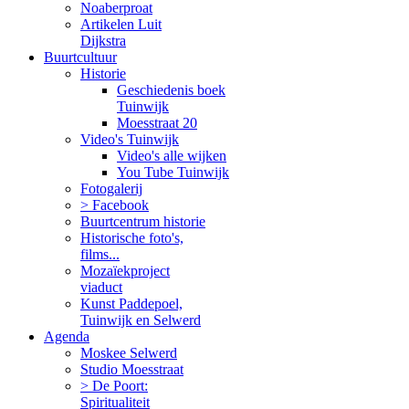
Noaberproat
Artikelen Luit
Dijkstra
Buurtcultuur
Historie
Geschiedenis boek
Tuinwijk
Moesstraat 20
Video's Tuinwijk
Video's alle wijken
You Tube Tuinwijk
Fotogalerij
> Facebook
Buurtcentrum historie
Historische foto's,
films...
Mozaïekproject
viaduct
Kunst Paddepoel,
Tuinwijk en Selwerd
Agenda
Moskee Selwerd
Studio Moesstraat
> De Poort:
Spiritualiteit