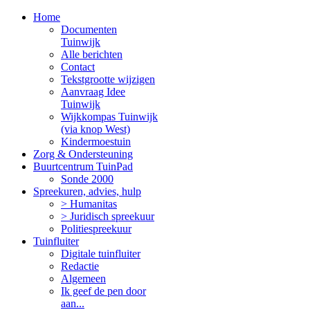
Home
Documenten
Tuinwijk
Alle berichten
Contact
Tekstgrootte wijzigen
Aanvraag Idee
Tuinwijk
Wijkkompas Tuinwijk
(via knop West)
Kindermoestuin
Zorg & Ondersteuning
Buurtcentrum TuinPad
Sonde 2000
Spreekuren, advies, hulp
> Humanitas
> Juridisch spreekuur
Politiespreekuur
Tuinfluiter
Digitale tuinfluiter
Redactie
Algemeen
Ik geef de pen door
aan...