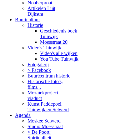
Noaberproat
Artikelen Luit
Dijkstra
Buurtcultuur
Historie
Geschiedenis boek
Tuinwijk
Moesstraat 20
Video's Tuinwijk
Video's alle wijken
You Tube Tuinwijk
Fotogalerij
> Facebook
Buurtcentrum historie
Historische foto's,
films...
Mozaïekproject
viaduct
Kunst Paddepoel,
Tuinwijk en Selwerd
Agenda
Moskee Selwerd
Studio Moesstraat
> De Poort:
Spiritualiteit