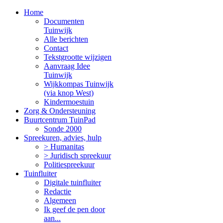
Home
Documenten
Tuinwijk
Alle berichten
Contact
Tekstgrootte wijzigen
Aanvraag Idee
Tuinwijk
Wijkkompas Tuinwijk
(via knop West)
Kindermoestuin
Zorg & Ondersteuning
Buurtcentrum TuinPad
Sonde 2000
Spreekuren, advies, hulp
> Humanitas
> Juridisch spreekuur
Politiespreekuur
Tuinfluiter
Digitale tuinfluiter
Redactie
Algemeen
Ik geef de pen door
aan...