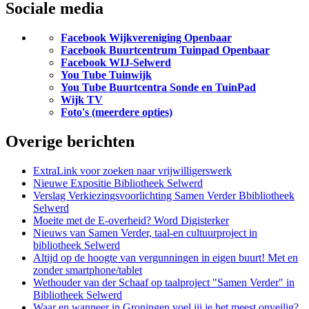
Sociale media
Facebook Wijkvereniging Openbaar
Facebook Buurtcentrum Tuinpad Openbaar
Facebook WIJ-Selwerd
You Tube Tuinwijk
You Tube Buurtcentra Sonde en TuinPad
Wijk TV
Foto's (meerdere opties)
Overige berichten
ExtraLink voor zoeken naar vrijwilligerswerk
Nieuwe Expositie Bibliotheek Selwerd
Verslag Verkiezingsvoorlichting Samen Verder Bbibliotheek
Selwerd
Moeite met de E-overheid? Word Digisterker
Nieuws van Samen Verder, taal-en cultuurproject in
bibliotheek Selwerd
Altijd op de hoogte van vergunningen in eigen buurt! Met en
zonder smartphone/tablet
Wethouder van der Schaaf op taalproject "Samen Verder" in
Bibliotheek Selwerd
Waar en wanneer in Groningen voel jij je het meest onveilig?