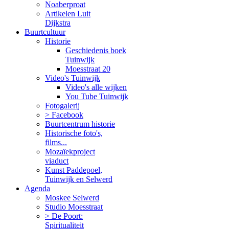
Noaberproat
Artikelen Luit
Dijkstra
Buurtcultuur
Historie
Geschiedenis boek
Tuinwijk
Moesstraat 20
Video's Tuinwijk
Video's alle wijken
You Tube Tuinwijk
Fotogalerij
> Facebook
Buurtcentrum historie
Historische foto's,
films...
Mozaïekproject
viaduct
Kunst Paddepoel,
Tuinwijk en Selwerd
Agenda
Moskee Selwerd
Studio Moesstraat
> De Poort:
Spiritualiteit