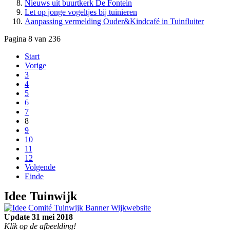
Nieuws uit buurtkerk De Fontein
Let op jonge vogeltjes bij tuinieren
Aanpassing vermelding Ouder&Kindcafé in Tuinfluiter
Pagina 8 van 236
Start
Vorige
3
4
5
6
7
8
9
10
11
12
Volgende
Einde
I
dee Tuinwijk
Update 31 mei 2018
Klik op de afbeelding!