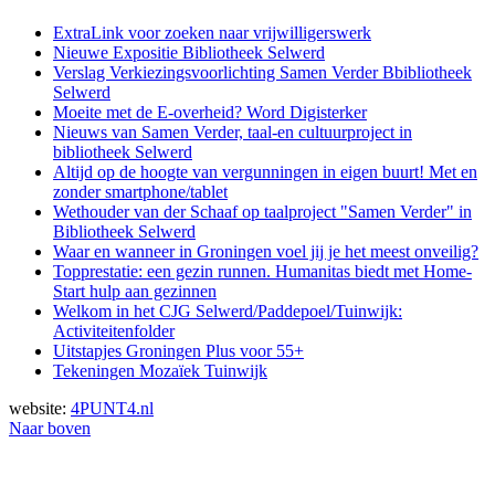
ExtraLink voor zoeken naar vrijwilligerswerk
Nieuwe Expositie Bibliotheek Selwerd
Verslag Verkiezingsvoorlichting Samen Verder Bbibliotheek
Selwerd
Moeite met de E-overheid? Word Digisterker
Nieuws van Samen Verder, taal-en cultuurproject in
bibliotheek Selwerd
Altijd op de hoogte van vergunningen in eigen buurt! Met en
zonder smartphone/tablet
Wethouder van der Schaaf op taalproject "Samen Verder" in
Bibliotheek Selwerd
Waar en wanneer in Groningen voel jij je het meest onveilig?
Topprestatie: een gezin runnen. Humanitas biedt met Home-
Start hulp aan gezinnen
Welkom in het CJG Selwerd/Paddepoel/Tuinwijk:
Activiteitenfolder
Uitstapjes Groningen Plus voor 55+
Tekeningen Mozaïek Tuinwijk
website:
4PUNT4.nl
Naar boven