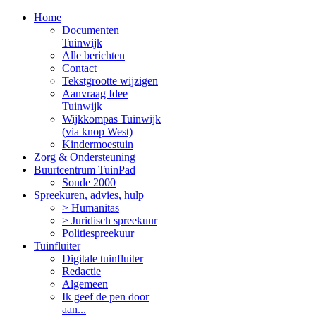
Home
Documenten
Tuinwijk
Alle berichten
Contact
Tekstgrootte wijzigen
Aanvraag Idee
Tuinwijk
Wijkkompas Tuinwijk
(via knop West)
Kindermoestuin
Zorg & Ondersteuning
Buurtcentrum TuinPad
Sonde 2000
Spreekuren, advies, hulp
> Humanitas
> Juridisch spreekuur
Politiespreekuur
Tuinfluiter
Digitale tuinfluiter
Redactie
Algemeen
Ik geef de pen door
aan...