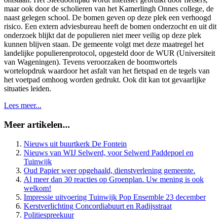
maar ook door de scholieren van het Kamerlingh Onnes college, de
naast gelegen school. De bomen geven op deze plek een verhoogd
risico. Een extern adviesbureau heeft de bomen onderzocht en uit dit
onderzoek blijkt dat de populieren niet meer veilig op deze plek
kunnen blijven staan. De gemeente volgt met deze maatregel het
landelijke populierenprotocol, opgesteld door de WUR (Universiteit
van Wageningen). Tevens veroorzaken de boomwortels
wortelopdruk waardoor het asfalt van het fietspad en de tegels van
het voetpad omhoog worden gedrukt. Ook dit kan tot gevaarlijke
situaties leiden.
Lees meer...
Meer artikelen...
Nieuws uit buurtkerk De Fontein
Nieuws van WIJ Selwerd, voor Selwerd Paddepoel en
Tuinwijk
Oud Papier weer opgehaald, dienstverlening gemeente.
Al meer dan 30 reacties op Groenplan. Uw mening is ook
welkom!
Impressie uitvoering Tuinwijk Pop Ensemble 23 december
Kerstverlichting Concordiabuurt en Radijsstraat
Politiespreekuur