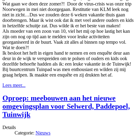
Wat gaan we doen deze zomer?! Door de virus-crisis was onze trip
Noorwegen in mei niet doorgegaan. Restitutie van KLM leek nog
niet in zicht…Dus we zouden deze 6 weken vakantie thuis gaan
doorbrengen. Maar ik wist ook dat ik met veel andere ouders en kids
in hetzelfde schuitje zat. Dus wilde ik er het beste van maken!
Als moeder van een zoon van 10, viel het mij op hoe lastig het kan
zijn om nog op tijd aan te melden voor leuke activiteiten
georganiseerd in de buurt. Vaak zit alles al binnen rap tempo vol.
Wat te doen?!
Ik besloot het heft in eigen hand te nemen en een enquête deur aan
deur in de wijk te verspreiden om te polsen of ouders en kids ook
dezelfde behoefte hadden als ik: een leuke vakantie in de Tuinwijk!
Bij buurtcentrum Tuinpad was men enthousiast en wilden zij mij
graag helpen. Ik maakte een enquête en zij drukten het af.
Lees meer...
Oproep: meebouwen aan het nieuwe
omgevingsplan voor Selwerd, Paddepoel,
Tuinwijk
Details
Categorie:
Nieuws