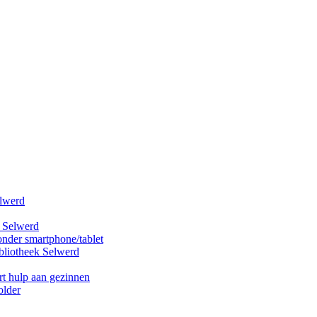
elwerd
k Selwerd
onder smartphone/tablet
bliotheek Selwerd
rt hulp aan gezinnen
older