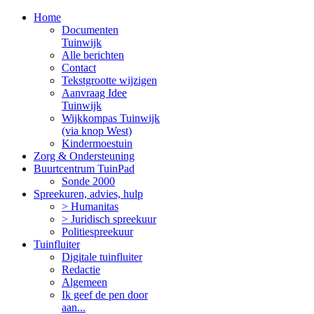
Home
Documenten
Tuinwijk
Alle berichten
Contact
Tekstgrootte wijzigen
Aanvraag Idee
Tuinwijk
Wijkkompas Tuinwijk
(via knop West)
Kindermoestuin
Zorg & Ondersteuning
Buurtcentrum TuinPad
Sonde 2000
Spreekuren, advies, hulp
> Humanitas
> Juridisch spreekuur
Politiespreekuur
Tuinfluiter
Digitale tuinfluiter
Redactie
Algemeen
Ik geef de pen door
aan...