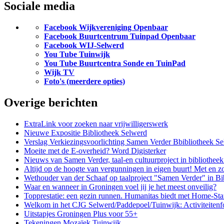
Sociale media
Facebook Wijkvereniging Openbaar
Facebook Buurtcentrum Tuinpad Openbaar
Facebook WIJ-Selwerd
You Tube Tuinwijk
You Tube Buurtcentra Sonde en TuinPad
Wijk TV
Foto's (meerdere opties)
Overige berichten
ExtraLink voor zoeken naar vrijwilligerswerk
Nieuwe Expositie Bibliotheek Selwerd
Verslag Verkiezingsvoorlichting Samen Verder Bbibliotheek S
Moeite met de E-overheid? Word Digisterker
Nieuws van Samen Verder, taal-en cultuurproject in bibliothee
Altijd op de hoogte van vergunningen in eigen buurt! Met en z
Wethouder van der Schaaf op taalproject "Samen Verder" in Bi
Waar en wanneer in Groningen voel jij je het meest onveilig?
Topprestatie: een gezin runnen. Humanitas biedt met Home-Sta
Welkom in het CJG Selwerd/Paddepoel/Tuinwijk: Activiteitenf
Uitstapjes Groningen Plus voor 55+
Tekeningen Mozaïek Tuinwijk