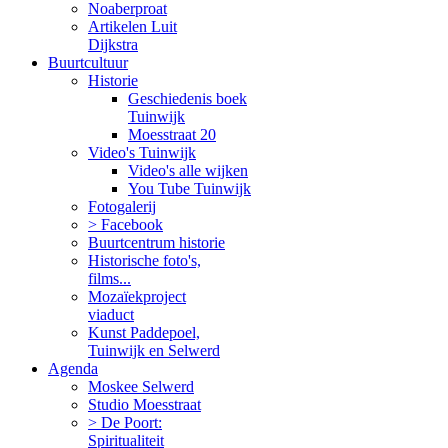
Noaberproat
Artikelen Luit
Dijkstra
Buurtcultuur
Historie
Geschiedenis boek
Tuinwijk
Moesstraat 20
Video's Tuinwijk
Video's alle wijken
You Tube Tuinwijk
Fotogalerij
> Facebook
Buurtcentrum historie
Historische foto's,
films...
Mozaïekproject
viaduct
Kunst Paddepoel,
Tuinwijk en Selwerd
Agenda
Moskee Selwerd
Studio Moesstraat
> De Poort:
Spiritualiteit