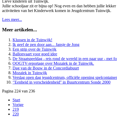
Lieve kinderen uit Tuinwijk.
Jullie schooljaar zit er bijna op! Nog even en dan hebben jullie lekk
activiteiten van het Kinderwerk komen in Jeugdcentrum Tuinwijk.
Lees meer...
Meer artikelen...
Klussen in de Tuinwijk!
Ik geef de pen door aan... Jansje de Jong
Een strip over de Tuinwijk
Ballonvaart voor goed idee
De Straatspeeldag - reis rond de wereld in een paar uur - met
OOGTV-reportage over Mozaïek in de Tuinwijk.
Dag van de Bouw in de Concordiabuurt
Mozaïek in Tuinwijk
Verslag open dag jeugdcentrum, officiële opening spelcontainer
‘'Eenheid in verscheidenheid'' in Buurtcentrum Sonde 2000
Pagina 224 van 236
Start
Vorige
219
220