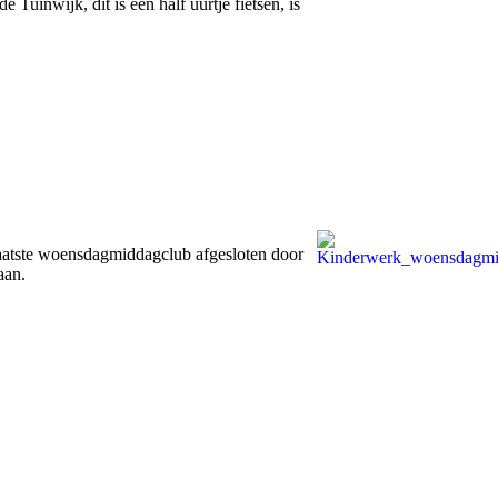
Tuinwijk, dit is een half uurtje fietsen, is
 laatste woensdagmiddagclub afgesloten door
aan.