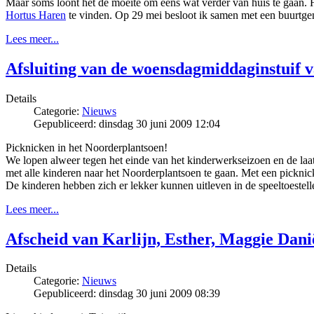
Maar soms loont het de moeite om eens wat verder van huis te gaan. Het
Hortus Haren
te vinden. Op 29 mei besloot ik samen met een buurtgen
Lees meer...
Afsluiting van de woensdagmiddaginstuif 
Details
Categorie:
Nieuws
Gepubliceerd: dinsdag 30 juni 2009 12:04
Picknicken in het Noorderplantsoen!
We lopen alweer tegen het einde van het kinderwerkseizoen en de laat
met alle kinderen naar het Noorderplantsoen te gaan. Met een picknic
De kinderen hebben zich er lekker kunnen uitleven in de speeltoest
Lees meer...
Afscheid van Karlijn, Esther, Maggie Danië
Details
Categorie:
Nieuws
Gepubliceerd: dinsdag 30 juni 2009 08:39