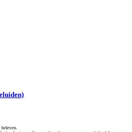
eluiden)
e beleven.