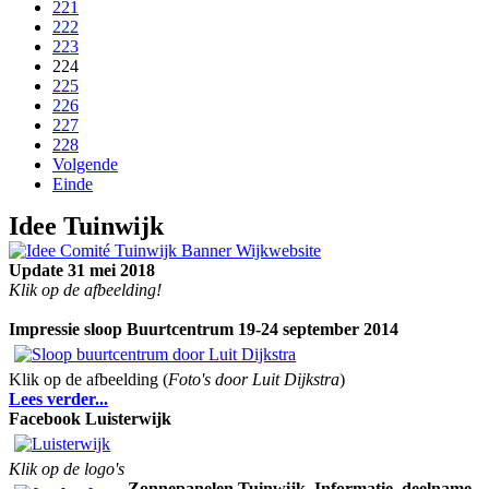
221
222
223
224
225
226
227
228
Volgende
Einde
I
dee Tuinwijk
Update 31 mei 2018
Klik op de afbeelding!
Impressie sloop Buurtcentrum 19-24 september 2014
Klik op de afbeelding (
Foto's door Luit Dijkstra
)
Lees verder...
Facebook Luisterwijk
Klik op de logo's
Zonnepanelen Tuinwijk
Informatie, deelname